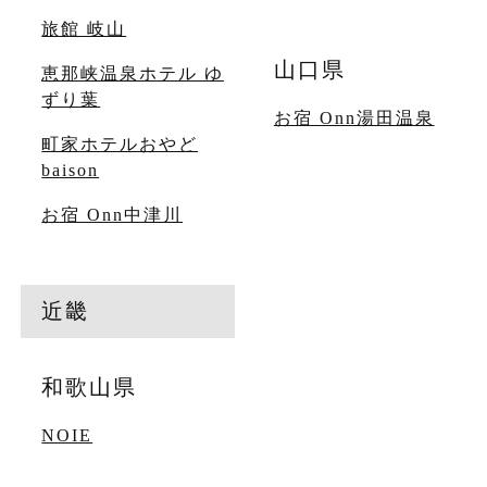
旅館 岐山
山口県
恵那峡温泉ホテル ゆ
ずり葉
お宿 Onn湯田温泉
町家ホテルおやど
baison
お宿 Onn中津川
近畿
和歌山県
NOIE