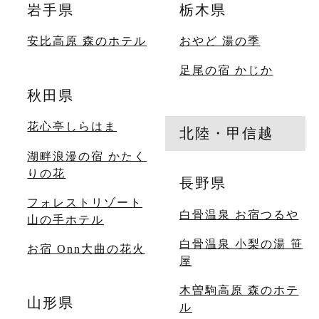
岩手県
栃木県
安比高原 森のホテル
おやど 湯の季
足尾の宿 かじか
秋田県
花心亭しらはま
北陸・甲信越
湖畔浪漫の宿 かたく
りの花
長野県
フォレストリゾート
白骨温泉 お宿つるや
山の手ホテル
白骨温泉 小梨の湯 笹
お宿 Onn大曲の花火
屋
木曽駒高原 森のホテ
山形県
ル