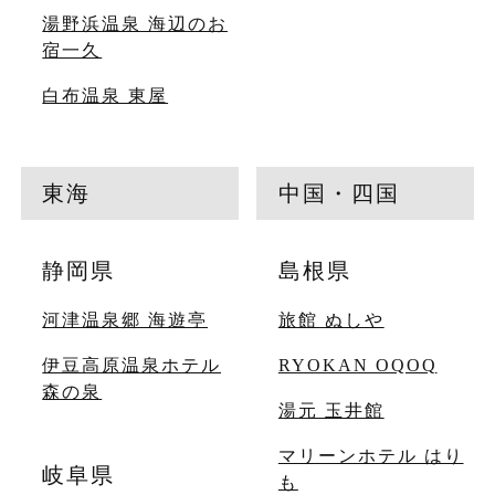
湯野浜温泉 海辺のお
宿一久
白布温泉 東屋
東海
中国・四国
静岡県
島根県
河津温泉郷 海遊亭
旅館 ぬしや
伊豆高原温泉ホテル
RYOKAN OQOQ
森の泉
湯元 玉井館
マリーンホテル はり
岐阜県
も